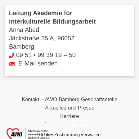
Leitung Akademie für
interkulturelle Bildungsarbeit
Anna Abed
Jäckstraße 35 A, 96052
Bamberg
09 51 • 99 39 19 – 50
E-Mail senden
Kontakt – AWO Bamberg Geschäftsstelle
Aktuelles und Presse
Karriere
Datenschutzerklärung
Impressum
Cookie-Zustimmung verwalten