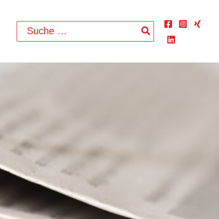
Search
for: