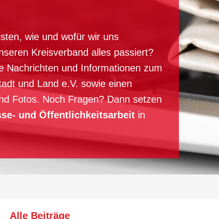
isten, wie und wofür wir uns
seren Kreisverband alles passiert?
lle Nachrichten und Informationen zum
dt und Land e.V. sowie einen
nd Fotos. Noch Fragen? Dann setzen
se- und Öffentlichkeitsarbeit
in
Alle Beiträge