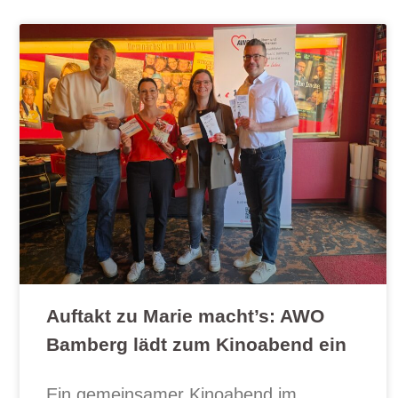
S
S
S
S
S
e
e
e
e
e
i
i
i
i
i
t
t
t
t
t
e
e
e
e
e
Auftakt zu Marie macht’s: AWO
Bamberg lädt zum Kinoabend ein
Ein gemeinsamer Kinoabend im