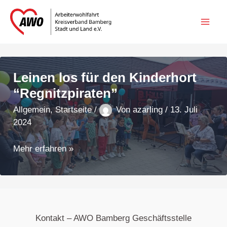
Zum
Inhalt
springen
Leinen los für den Kinderhort
“Regnitzpiraten”
Allgemein
,
Startseite
/
Von
azarling
/
13. Juli
2024
Leinen
Mehr erfahren »
los
für
den
Kinderhort
“Regnitzpiraten”
Kontakt – AWO Bamberg Geschäftsstelle