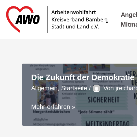
Zum
Inhalt
Ange
springen
Mitm
Die Zukunft der Demokratie
Allgemein
,
Startseite
/
Von
jreicha
Die
Mehr erfahren »
Zukunft
der
Demokratie