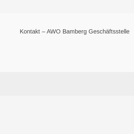
hängt
von
unseren
Kontakt – AWO Bamberg Geschäftsstelle
Kindern
ab